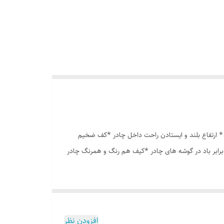
ه درشت *توری پشه بند در قسمت پنجره و درب * ارتفاع بلند و ایستادن راحت داخل چادر *کف ضخیم
برابر باد در گوشه های چادر *کیف هم رنگ و همرنگ چادر
افزودن نظر