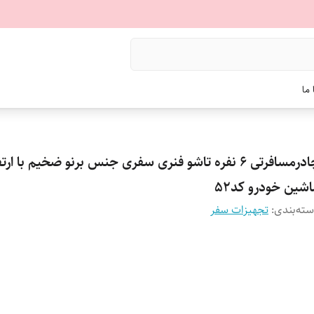
ما
چادرمسافرتی 6 نفره تاشو فنری سفری جنس برنو ضخیم با ار
شین خودرو کد52
ته‌بندی
:
تجهیزات سفر