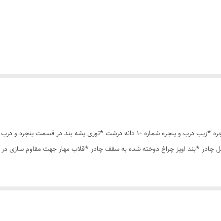
چادر مسافرتی 6نفره مناسب خواب 2 الی 3 نفر *سه عدد پنجره *زیپ درب و پنجره شماره 10 دان
 چادر *بند اویز چراغ دوخته شده به سقف چادر *قلاب مهار جهت مقاوم سازی در 