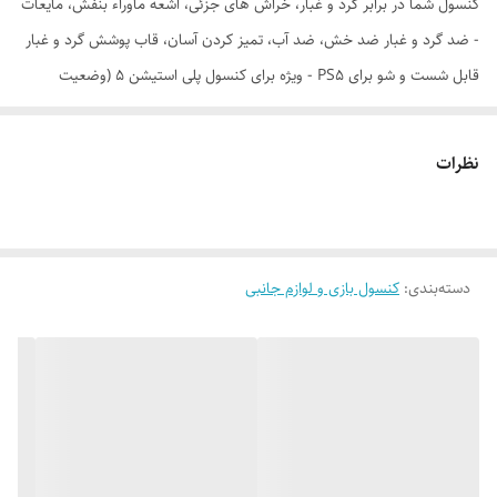
کنسول شما در برابر گرد و غبار، خراش های جزئی، اشعه ماوراء بنفش، مایعات
- ضد گرد و غبار ضد خش، ضد آب، تمیز کردن آسان، قاب پوشش گرد و غبار
قابل شست و شو برای PS5 - ویژه برای کنسول پلی استیشن 5 (وضعیت
ایستاده) طراحی شده است، سازگار با کنسول PS5 Digital Edition و کنسول
Disc Edition - قالب شده برای متناسب با پورت کابل دسترسی آسان PS5
نظرات
بدون نیاز به برداشتن کابل های پشتی قرار دادن و برداشتن آسان-با کمترین
قیمت از کنسول خود مراقبت کنید
دسته‌بندی
:
کنسول بازی و لوازم جانبی