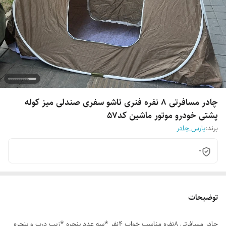
چادر مسافرتی 8 نفره فنری تاشو سفری صندلی میز کوله
پشتی خودرو موتور ماشین کد57
برند:
پارس چادر
0
توضیحات
چادر مسافرتی 8نفره مناسب خواب 4نفر *سه عدد پنجره *زیپ درب و پنجره