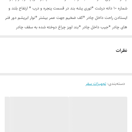
شماره 10 دانه درشت *توری پشه بند در قسمت پنجره و درب * ارتفاع بلند و
ایستادن راحت داخل چادر *کف ضخیم جهت عمر بیشتر *نوار ابریشم دور فنر
های چادر *جیب داخل چادر *بند اویز چراغ دوخته شده به سقف چادر
*قلاب مهار جهت مقاوم سازی در برابر باد در گوشه های چادر *کیف هم رنگ
و همرنگ چادر ارسال روزانه از تهران
نظرات
دسته‌بندی
:
تجهیزات سفر