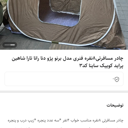
چادر مسافرتی8نفره فنری مدل برنو پژو دنا رانا تارا شاهین
پراید کوییک ساینا کد3
0
توضیحات
چادر مسافرتی 8نفره مناسب خواب 4نفر *سه عدد پنجره *زیپ درب و پنجره