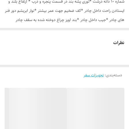
شماره 10 دانه درشت *توری پشه بند در قسمت پنجره و درب * ارتفاع بلند و
ایستادن راحت داخل چادر *کف ضخیم جهت عمر بیشتر *نوار ابریشم دور فنر
های چادر *جیب داخل چادر *بند اویز چراغ دوخته شده به سقف چادر
*قلاب مهار جهت مقاوم سازی در برابر باد در گوشه های چادر *کیف هم رنگ
و همرنگ چادر ارسال روزانه از تهران
نظرات
دسته‌بندی
:
تجهیزات سفر