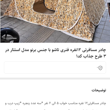
چادر مسافرتی 12نفره فنری تاشو با جنس برنو مدل استتار در
3 طرح جذاب کد1
0
توضیحات
چادر مسافرتی12 نفره مناسب خواب 5 الی 6 نفر *سه عدد پنجره *زیپ درب و