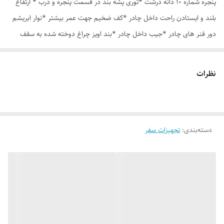
پنجره شماره 10 دانه درشت *توری پشه بند در قسمت پنجره و درب * ارتفاع
بلند و ایستادن راحت داخل چادر *کف ضخیم جهت عمر بیشتر *نوار ابریشم
دور فنر های چادر *جیب داخل چادر *بند اویز چراغ دوخته شده به سقف
چادر *قلاب مهار جهت مقاوم سازی در برابر باد در گوشه های چادر *کیف هم
رنگ و همرنگ چادر *طرح های جدید و جنگلی
نظرات
دسته‌بندی
:
تجهیزات سفر