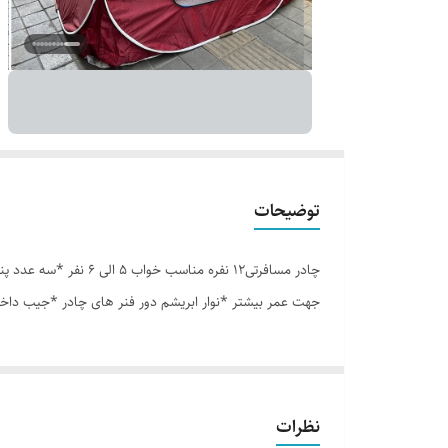
توضیحات
جهت عمر بیشتر *نوار ابریشم دور فنر های چادر *جیب داخل
نظرات