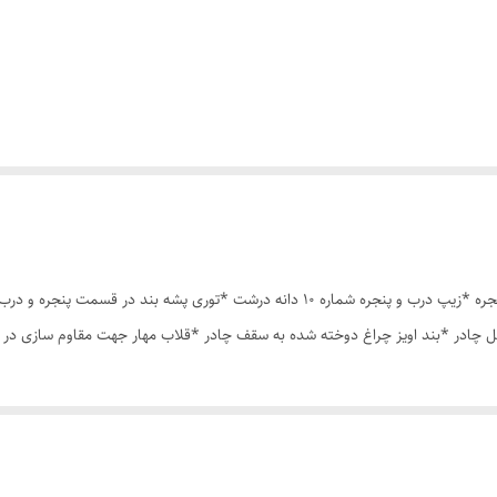
چادر مسافرتی12 نفره مناسب خواب 5 الی 6 نفر *سه عدد پنجره *زیپ درب و پنجره شماره 10 د
 چادر *بند اویز چراغ دوخته شده به سقف چادر *قلاب مهار جهت مقاوم سازی در 