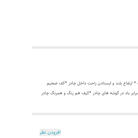
انه درشت *توری پشه بند در قسمت پنجره و درب * ارتفاع بلند و ایستادن راحت داخل چادر *کف ضخیم
برابر باد در گوشه های چادر *کیف هم رنگ و همرنگ چادر
افزودن نظر