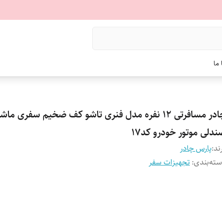
ما
چادر مسافرتی 12 نفره مدل فنری تاشو کف ضخیم سفری ما
دلی موتور خودرو کد17
ند:
پارس چادر
ته‌بندی
:
تجهیزات سفر