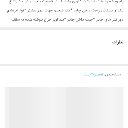
پنجره شماره 10 دانه درشت *توری پشه بند در قسمت پنجره و درب * ارتفاع
بلند و ایستادن راحت داخل چادر *کف ضخیم جهت عمر بیشتر *نوار ابریشم
دور فنر های چادر *جیب داخل چادر *بند اویز چراغ دوخته شده به سقف
چادر *قلاب مهار جهت مقاوم سازی در برابر باد در گوشه های چادر *کیف هم
رنگ و همرنگ چادر
نظرات
دسته‌بندی
:
تجهیزات سفر