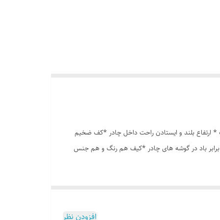
انه درشت *توری پشه بند در قسمت پنجره و درب * ارتفاع بلند و ایستادن راحت داخل چادر *کف ضخیم
 برابر باد در گوشه های چادر *کیف هم رنگ و هم جنس
افزودن نظر