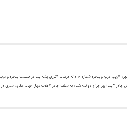
چادر مسافرتی12 نفره مناسب خواب 5 الی 6 نفر *سه عدد پنجره *زیپ درب و پنجره شماره 10 د
ل چادر *بند اویز چراغ دوخته شده به سقف چادر *قلاب مهار جهت مقاوم سازی در