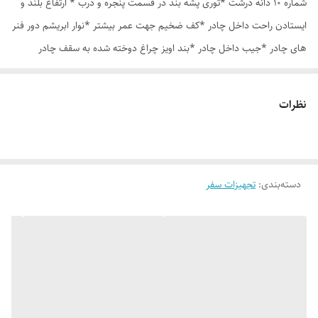
شماره 10 دانه درشت *توری پشه بند در قسمت پنجره و درب * ارتفاع بلند و
ایستادن راحت داخل چادر *کف ضخیم جهت عمر بیشتر *نوار ابریشم دور فنر
های چادر *جیب داخل چادر *بند اویز چراغ دوخته شده به سقف چادر
*قلاب مهار جهت مقاوم سازی در برابر باد در گوشه های چادر *کیف هم رنگ
و همرنگ چادر ارسال روزانه از تهران
نظرات
دسته‌بندی
:
تجهیزات سفر