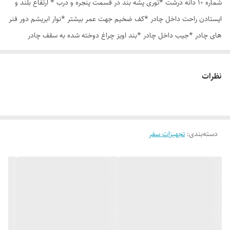
شماره 10 دانه درشت *توری پشه بند در قسمت پنجره و درب * ارتفاع بلند و
ایستادن راحت داخل چادر *کف ضخیم جهت عمر بیشتر *نوار ابریشم دور فنر
های چادر *جیب داخل چادر *بند اویز چراغ دوخته شده به سقف چادر
*قلاب مهار جهت مقاوم سازی در برابر باد در گوشه های چادر *کیف هم رنگ
و همرنگ چادر ارسال روزانه از تهران
نظرات
دسته‌بندی
:
تجهیزات سفر