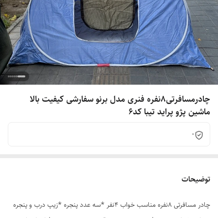
چادرمسافرتی8نفره فنری مدل برنو سفارشی کیفیت بالا
ماشین پژو پراید تیبا کد6
0
توضیحات
چادر مسافرتی 8نفره مناسب خواب 4نفر *سه عدد پنجره *زیپ درب و پنجره