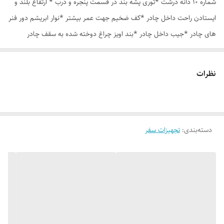
شماره 10 دانه درشت *توری پشه بند در قسمت پنجره و درب * ارتفاع بلند و
ایستادن راحت داخل چادر *کف ضخیم جهت عمر بیشتر *نوار ابریشم دور فنر
های چادر *جیب داخل چادر *بند اویز چراغ دوخته شده به سقف چادر
*قلاب مهار جهت مقاوم سازی در برابر باد در گوشه های چادر *کیف هم رنگ
و همرنگ چادر ارسال روزانه از تهران
نظرات
دسته‌بندی
:
تجهیزات سفر