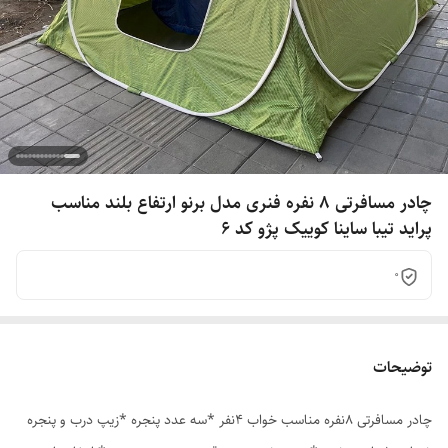
چادر مسافرتی 8 نفره فنری مدل برنو ارتفاع بلند مناسب
پراید تیبا ساینا کوییک پژو کد 6
0
توضیحات
چادر مسافرتی 8نفره مناسب خواب 4نفر *سه عدد پنجره *زیپ درب و پنجره