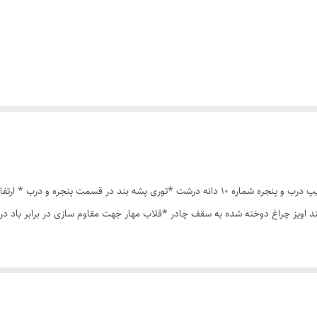
چادر مسافرتی 8نفره مناسب خواب 4نفر *سه عدد پنجره *زیپ درب و پنجره شماره 10 دانه درشت *ت
ند اویز چراغ دوخته شده به سقف چادر *قلاب مهار جهت مقاوم سازی در برابر باد 