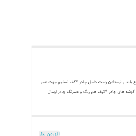
وری پشه بند در قسمت پنجره و درب * ارتفاع بلند و ایستادن راحت داخل چادر *کف ضخیم جهت عمر
در گوشه های چادر *کیف هم رنگ و همرنگ چادر ارسال
افزودن نظر