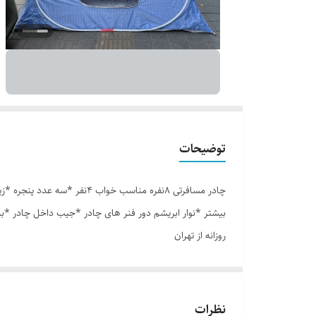
توضیحات
بیشتر *نوار ابریشم دور فنر های چادر *جیب داخل چادر *ب
روزانه از تهران
نظرات