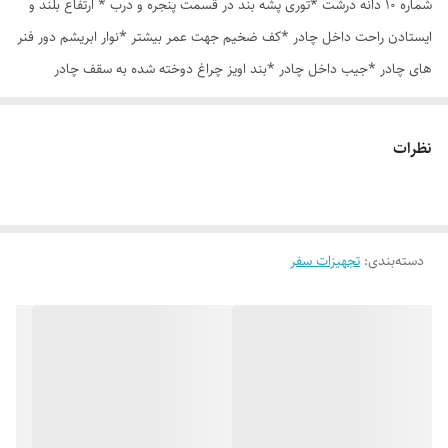
شماره 10 دانه درشت *توری پشه بند در قسمت پنجره و درب * ارتفاع بلند و
ایستادن راحت داخل چادر *کف ضخیم جهت عمر بیشتر *نوار ابریشم دور فنر
های چادر *جیب داخل چادر *بند اویز چراغ دوخته شده به سقف چادر
*قلاب مهار جهت مقاوم سازی در برابر باد در گوشه های چادر *کیف هم رنگ
و همرنگ چادر ارسال روزانه از تهران
نظرات
دسته‌بندی
:
تجهیزات سفر