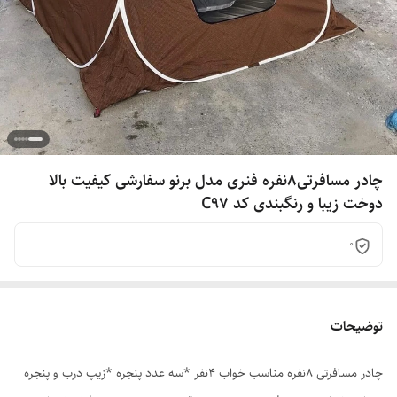
چادر مسافرتی8نفره فنری مدل برنو سفارشی کیفیت بالا
دوخت زیبا و رنگبندی کد C97
0
توضیحات
چادر مسافرتی 8نفره مناسب خواب 4نفر *سه عدد پنجره *زیپ درب و پنجره