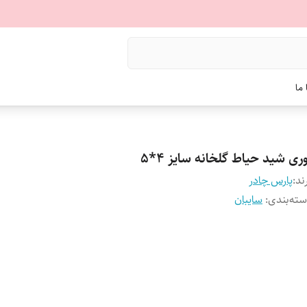
ما
ری شید حیاط گلخانه سایز ۴*۵
ند:
پارس چادر
ته‌بندی
:
سایبان