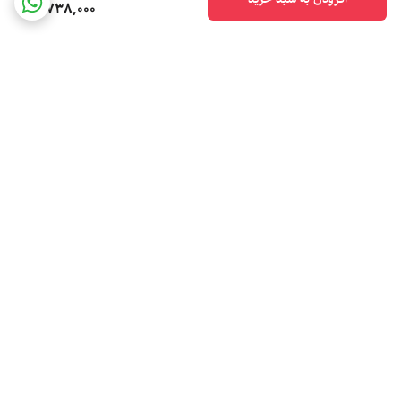
3,738,000
برگشت به بالا
خرید حضوری **تهران**
ارسال اکسپرس با بسته بندی
حباب دار