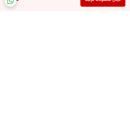
برگشت به بالا
خرید حضوری **تهران**
ارسال اکسپرس با بسته بندی
حباب دار