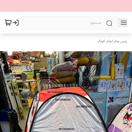
پارس چادر
/
چادر کودک