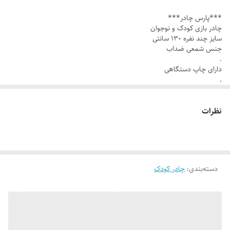
.
***پارس چادر***
مناسب چندین کودک با سن مختلف
چادر بازی کودک و نوجوان
.
سایز چند نفره ۱۳۰ سانتی
جنس شمعی ضداب
خرید حضوری و ارسال کل کشور داریم
.
09120948330
دارای چاپ دستگاهی
.
09300948330
مناسب چندین کودک با سن مختلف
.
نظرات
خرید حضوری و ارسال کل کشور داریم
09120948330
09300948330
دسته‌بندی
:
چادر کودک