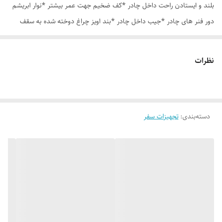
بلند و ایستادن راحت داخل چادر *کف ضخیم جهت عمر بیشتر *نوار ابریشم
دور فنر های چادر *جیب داخل چادر *بند اویز چراغ دوخته شده به سقف
چادر *قلاب مهار جهت مقاوم سازی در برابر باد در گوشه های چادر *کیف هم
رنگ و همرنگ چادر ارسال روزانه از تهران
نظرات
دسته‌بندی
:
تجهیزات سفر