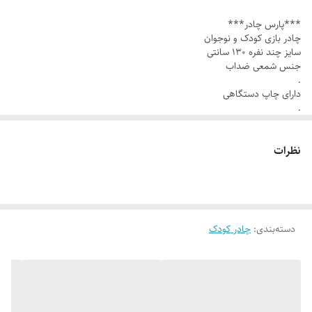
.
***پارس چادر***
مناسب چندین کودک با سن مختلف
چادر بازی کودک و نوجوان
.
سایز چند نفره ۱۳۰ سانتی
جنس شمعی ضداب
خرید حضوری و ارسال کل کشور داریم
.
09120948330
دارای چاپ دستگاهی
.
09300948330
مناسب چندین کودک با سن مختلف
.
نظرات
خرید حضوری و ارسال کل کشور داریم
09120948330
09300948330
دسته‌بندی
:
چادر کودک