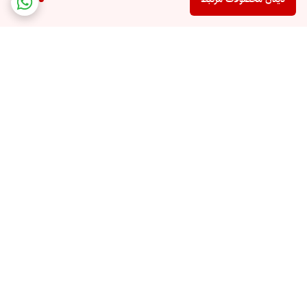
برگشت به بالا
خرید حضوری **تهران**
ارسال اکسپرس با بسته بندی
حباب دار