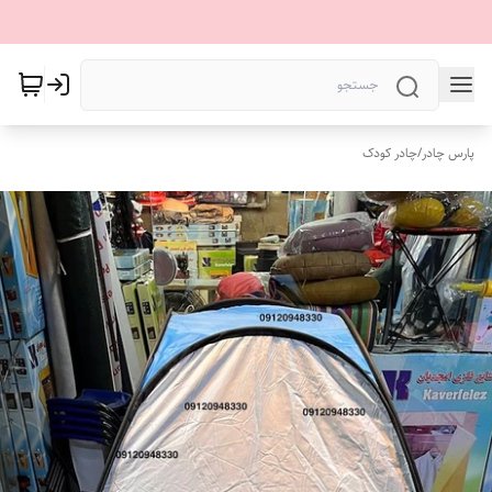
پارس چادر
/
چادر کودک