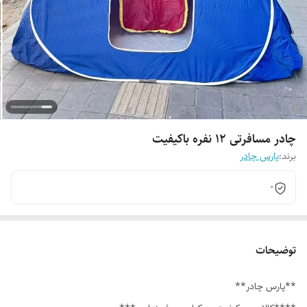
چادر مسافرتی ۱۲ نفره باکیفیت
برند:
پارس چادر
0
توضیحات
**پارس چادر**