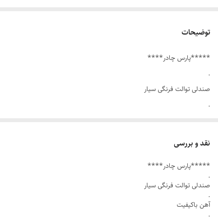
توضیحات
*****پارس چادر****
.
صندلی توالت فرنگی سیار
.
آهن باکیفیت
.
نقد و بررسی
رویه ضدآب قابل شست شو راحت
*****پارس چادر****
.
.
دارای قیف همانند تصاویر
صندلی توالت فرنگی سیار
.
.
آهن باکیفیت
ارتفاع در حالت باز شده 45 سانت
.