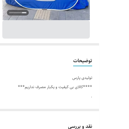
توضیحات
تولیدی پارس
****کالای بی کیفیت و یکبار مصرف نداریم***
.
چادر مسافرتی ۱۲ نفره ۳ دوخت
.
۳پنجره
نقد و بررسی