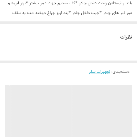
بلند و ایستادن راحت داخل چادر *کف ضخیم جهت عمر بیشتر *نوار ابریشم
دور فنر های چادر *جیب داخل چادر *بند اویز چراغ دوخته شده به سقف
چادر *قلاب مهار جهت مقاوم سازی در برابر باد در گوشه های چادر *کیف هم
رنگ و هم جنس چادر ارسال روزانه از تهران
نظرات
دسته‌بندی
:
تجهیزات سفر