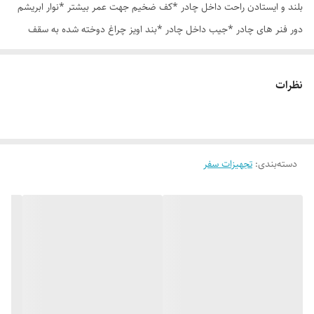
بلند و ایستادن راحت داخل چادر *کف ضخیم جهت عمر بیشتر *نوار ابریشم
دور فنر های چادر *جیب داخل چادر *بند اویز چراغ دوخته شده به سقف
چادر *قلاب مهار جهت مقاوم سازی در برابر باد در گوشه های چادر *کیف هم
رنگ و همرنگ چادر
نظرات
دسته‌بندی
:
تجهیزات سفر