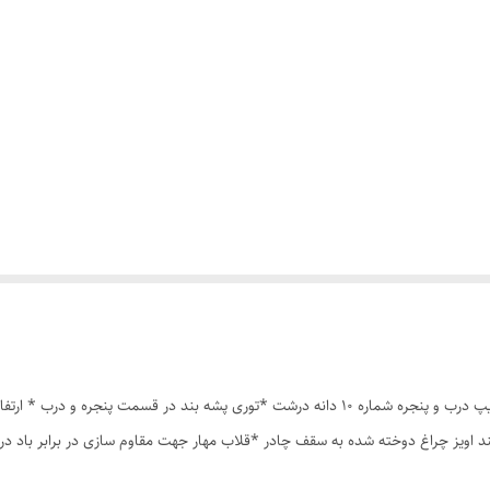
چادر مسافرتی 8نفره مناسب خواب 4نفر *سه عدد پنجره *زیپ درب و پنجره شماره 10 دانه درشت *ت
ند اویز چراغ دوخته شده به سقف چادر *قلاب مهار جهت مقاوم سازی در برابر باد 