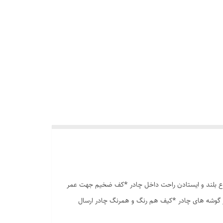
وری پشه بند در قسمت پنجره و درب * ارتفاع بلند و ایستادن راحت داخل چادر *کف ضخیم جهت عمر
در گوشه های چادر *کیف هم رنگ و همرنگ چادر ارسال