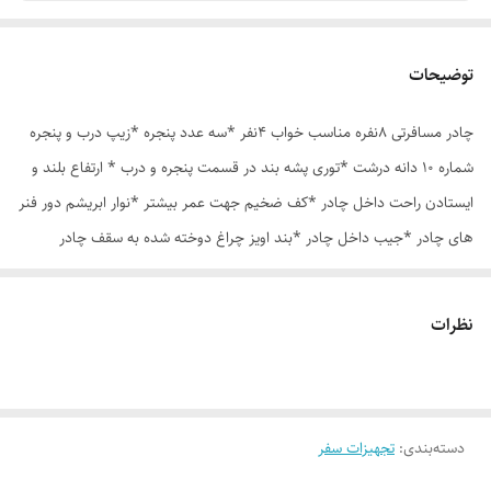
توضیحات
چادر مسافرتی 8نفره مناسب خواب 4نفر *سه عدد پنجره *زیپ درب و پنجره
شماره 10 دانه درشت *توری پشه بند در قسمت پنجره و درب * ارتفاع بلند و
ایستادن راحت داخل چادر *کف ضخیم جهت عمر بیشتر *نوار ابریشم دور فنر
های چادر *جیب داخل چادر *بند اویز چراغ دوخته شده به سقف چادر
*قلاب مهار جهت مقاوم سازی در برابر باد در گوشه های چادر *کیف هم رنگ
و همرنگ چادر ارسال روزانه از تهران
نظرات
دسته‌بندی
:
تجهیزات سفر