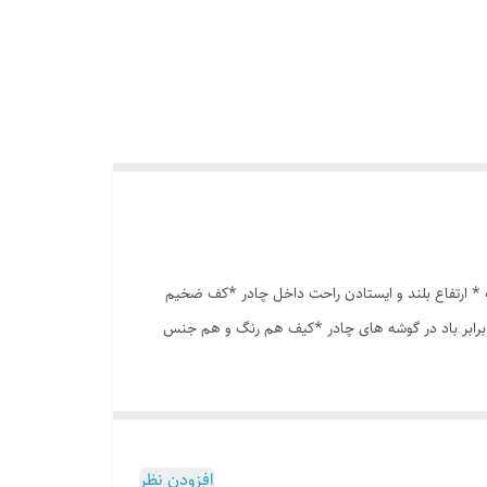
انه درشت *توری پشه بند در قسمت پنجره و درب * ارتفاع بلند و ایستادن راحت داخل چادر *کف ضخیم
 برابر باد در گوشه های چادر *کیف هم رنگ و هم جنس
افزودن نظر