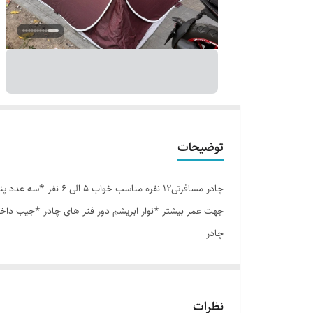
توضیحات
جهت عمر بیشتر *نوار ابریشم دور فنر های چادر *جیب داخ
چادر
نظرات