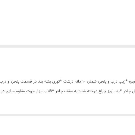
چادر مسافرتی12 نفره مناسب خواب 5 الی 6 نفر *سه عدد پنجره *زیپ درب و پنجره شماره 10 د
ل چادر *بند اویز چراغ دوخته شده به سقف چادر *قلاب مهار جهت مقاوم سازی در