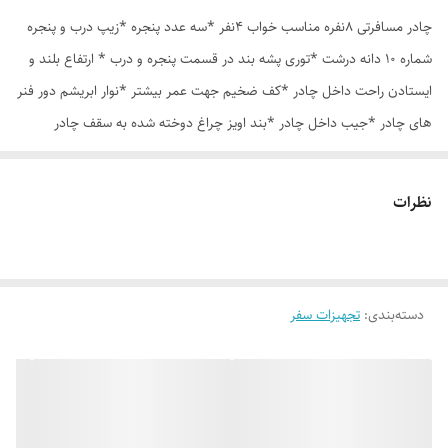
چادر مسافرتی 8نفره مناسب خواب 4نفر *سه عدد پنجره *زیپ درب و پنجره
شماره 10 دانه درشت *توری پشه بند در قسمت پنجره و درب * ارتفاع بلند و
ایستادن راحت داخل چادر *کف ضخیم جهت عمر بیشتر *نوار ابریشم دور فنر
های چادر *جیب داخل چادر *بند اویز چراغ دوخته شده به سقف چادر
*قلاب مهار جهت مقاوم سازی در برابر باد در گوشه های چادر *کیف هم رنگ
و همرنگ چادر ارسال روزانه از تهران
نظرات
دسته‌بندی
:
تجهیزات سفر