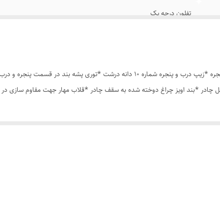
تفلون درجه یک
شماره 10
بیش از 10 رنگ
چادر مسافرتی12 نفره مناسب خواب 5 الی 6 نفر *سه عدد پنجره *زیپ درب و پنجره شماره 10 د
 چادر *بند اویز چراغ دوخته شده به سقف چادر *قلاب مهار جهت مقاوم سازی در 