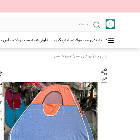
دسته‌بندی محصولات
خانه
پیگیری سفارش
همه محصولات
تماس با 
پارس چادر
/
ورزش و سفر
/
تجهیزات سفر
ب
دس
3 متر در 3 م
ارت
ک
زی
رن
نم