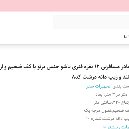
ما
چادر مسافرتی 12 نفره فنری تاشو جنس برنو با کف ضخیم و ا
لند و زیپ دانه درشت کد8
ته‌بندی
:
تجهیزات سفر
تر
:
ابعاد
فاع 220
:
سانتی متر
ف ضخیم
:
تفلون درجه یک
پ دانه درشت
:
شماره 10
گ بندی
:
بیش از 10 رنگ
ایش بیشتر