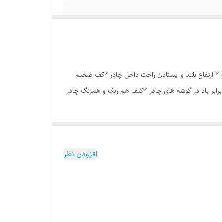
انه درشت *توری پشه بند در قسمت پنجره و درب * ارتفاع بلند و ایستادن راحت داخل چادر *کف ضخیم
برابر باد در گوشه های چادر *کیف هم رنگ و همرنگ چادر
افزودن نظر