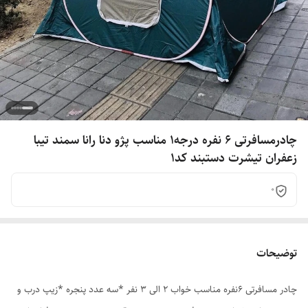
چادرمسافرتی 6 نفره درجه1 مناسب پژو دنا رانا سمند تیبا
زعفران تیشرت دستبند کد1
0
توضیحات
چادر مسافرتی 6نفره مناسب خواب 2 الی 3 نفر *سه عدد پنجره *زیپ درب و