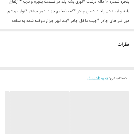
پنجره شماره 10 دانه درشت *توری پشه بند در قسمت پنجره و درب * ارتفاع
بلند و ایستادن راحت داخل چادر *کف ضخیم جهت عمر بیشتر *نوار ابریشم
دور فنر های چادر *جیب داخل چادر *بند اویز چراغ دوخته شده به سقف
چادر *قلاب مهار جهت مقاوم سازی در برابر باد در گوشه های چادر *کیف هم
رنگ و همرنگ چادر ارسال روزانه از تهران
نظرات
دسته‌بندی
:
تجهیزات سفر