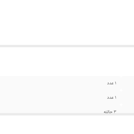
1 عدد
1 عدد
3 حالته
برجسته