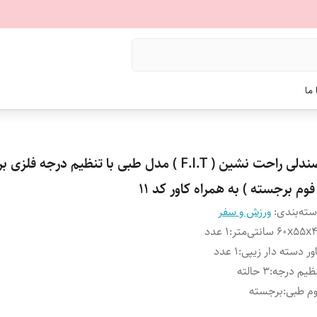
ما
صندلی راحت نشین ( F.I.T ) مدل طبی با تنظیم درجه فل
فوم برجسته ) به همراه کاور کد 11
ته‌بندی
:
ورزش و سفر
۶۰x۵۵ سانتی‌متر
:
1 عدد
ور دسته دار زیپی
:
1 عدد
ظیم درجه
:
3 حالته
م طبی
:
برجسته