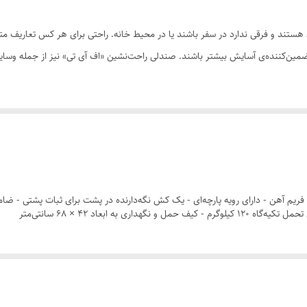
ستند و فرقی ندارد در سفر باشند یا در محیط خانه. راحتی برای هر کس تعاریف متفاو
تضمین‌کننده‌ی آسایش بیشتر باشند. صندلی راحت‌نشین «اف آی تی» نیز از جمله وسا
ین نکته توجه داشته باشید که وزنتان نباید روی استخوان دنبالچه قرار گیرد یا به تعب
لبته در چنین حالتی باید سعی شود که بیشتر فشار بر عضلات و ماهیچه‌ها باشد. افر
ین سه حالت، نشستن به صورت دوزانو بدترین حالت ممکن است که باعث خواهد شد فشار ب
در این دو حالت، فشار بسیار کمتری به زانو و کمر می‌آید و احساس راحتی بیشتری خواه
 فریم آهن - دارای رویه پارچه‌ای - یک کش نگه‌دارنده در پشت برای ثبات پشتی - ضام
به ابعاد ۴۲ × ۶۸ سانتی‌متر