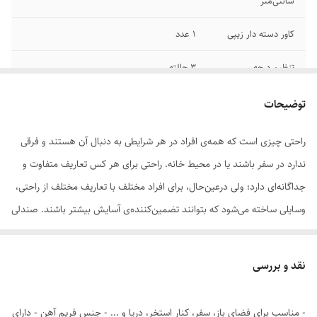
سانتی‌متر
کاور دسته دار زیپی
1 عدد
تنظیم درجه
3 حالته
فوم طبی
برجسته
توضیحات
راحتی چیزی است که همه‌ی افراد در هر شرایطی به دنبال آن هستند و فرقی
ندارد در سفر باشند یا در محیط خانه. راحتی برای هر کس تعاریف متفاوت و
جداگانه‌ای دارد؛ ولی درعین‌حال، برای افراد مختلف با تعاریف مختلف از راحتی،
وسایلی ساخته می‌شود که بتوانند تضمین‌کننده‌ی آسایش بیشتر باشند. صندلی
راحت‌نشین «اف آی تی» نیز از جمله وسایلی است که به قصد راحتی بیشتر
مصرف‌کنندگان ساخته و طراحی شده است.
نقد و بررسی
برای اینکه به شکلی صحیح روی زمین بنشینید، باید ابتدا به این نکته توجه
داشته باشید که وزنتان نباید روی استخوان دنبالچه قرار گیرد یا به تعبیر دیگر،
- مناسب برای فضای باز، سفر، کنار استخر، دریا و ... - جنس فریم آهن - دارای