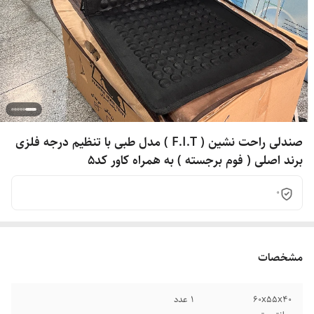
صندلی راحت نشین ( F.I.T ) مدل طبی با تنظیم درجه فلزی
برند اصلی ( فوم برجسته ) به همراه کاور کد5
0
مشخصات
۶۰x۵۵x۴۰
1 عدد