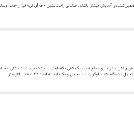
تضمین‌کننده‌ی آسایش بیشتر باشند. صندلی راحت‌نشین «اف آی تی» نیز از جمله وسا
ین نکته توجه داشته باشید که وزنتان نباید روی استخوان دنبالچه قرار گیرد یا به تعب
لبته در چنین حالتی باید سعی شود که بیشتر فشار بر عضلات و ماهیچه‌ها باشد. افر
ین سه حالت، نشستن به صورت دوزانو بدترین حالت ممکن است که باعث خواهد شد فشار ب
در این دو حالت، فشار بسیار کمتری به زانو و کمر می‌آید و احساس راحتی بیشتری خواه
 فریم آهن - دارای رویه پارچه‌ای - یک کش نگه‌دارنده در پشت برای ثبات پشتی - ضام
به ابعاد ۴۲ × ۶۸ سانتی‌متر