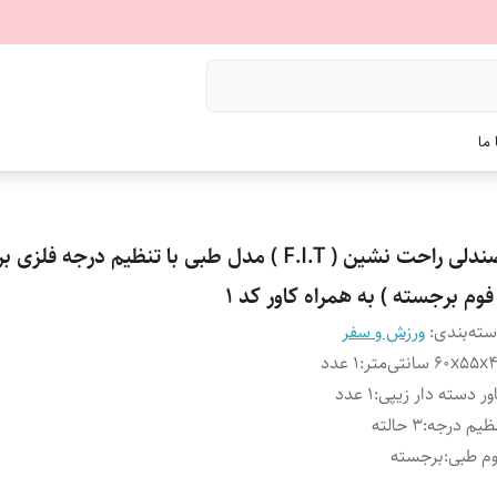
ما
صندلی راحت نشین ( F.I.T ) مدل طبی با تنظیم درجه فل
فوم برجسته ) به همراه کاور کد 1
ته‌بندی
:
ورزش و سفر
۶۰x۵۵ سانتی‌متر
:
1 عدد
ور دسته دار زیپی
:
1 عدد
ظیم درجه
:
3 حالته
م طبی
:
برجسته