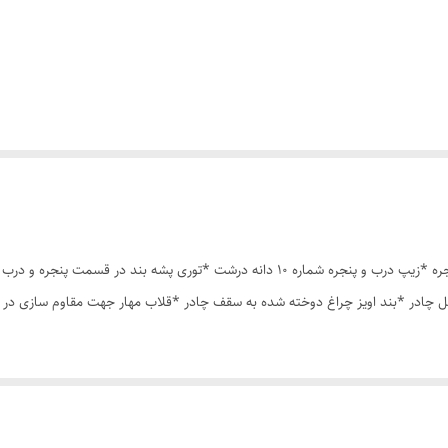
چادر مسافرتی 6نفره مناسب خواب 2 الی 3 نفر *سه عدد پنجره *زیپ درب و پنجره شماره 10 دان
 چادر *بند اویز چراغ دوخته شده به سقف چادر *قلاب مهار جهت مقاوم سازی در 