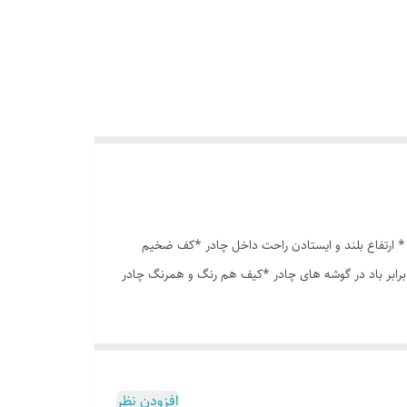
ه درشت *توری پشه بند در قسمت پنجره و درب * ارتفاع بلند و ایستادن راحت داخل چادر *کف ضخیم
برابر باد در گوشه های چادر *کیف هم رنگ و همرنگ چادر
افزودن نظر