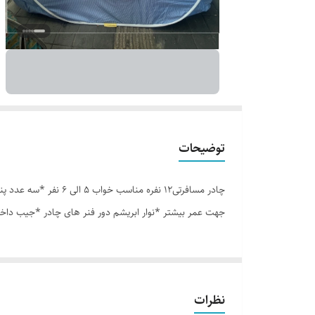
توضیحات
جهت عمر بیشتر *نوار ابریشم دور فنر های چادر *جیب داخل
نظرات