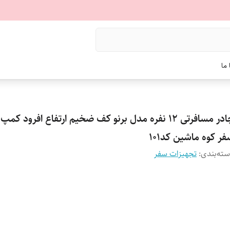
ما
چادر مسافرتی 12 نفره مدل برنو کف ضخیم ارتفاع افرود ک
ر کوه ماشین کد101
ته‌بندی
:
تجهیزات سفر