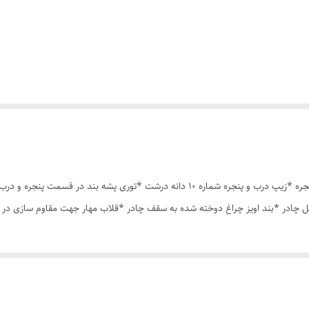
چادر مسافرتی12 نفره مناسب خواب 5 الی 6 نفر *سه عدد پنجره *زیپ درب و پنجره شماره 10 د
 چادر *بند اویز چراغ دوخته شده به سقف چادر *قلاب مهار جهت مقاوم سازی در 