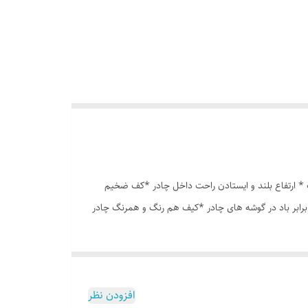
انه درشت *توری پشه بند در قسمت پنجره و درب * ارتفاع بلند و ایستادن راحت داخل چادر *کف ضخیم
برابر باد در گوشه های چادر *کیف هم رنگ و همرنگ چادر
افزودن نظر