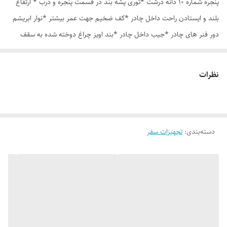
پنجره شماره 10 دانه درشت *توری پشه بند در قسمت پنجره و درب * ارتفاع
بلند و ایستادن راحت داخل چادر *کف ضخیم جهت عمر بیشتر *نوار ابریشم
دور فنر های چادر *جیب داخل چادر *بند اویز چراغ دوخته شده به سقف
چادر *قلاب مهار جهت مقاوم سازی در برابر باد در گوشه های چادر *کیف هم
رنگ و همرنگ چادر
نظرات
دسته‌بندی
:
تجهیزات سفر