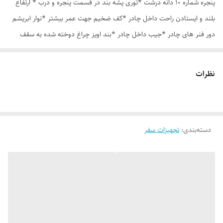
پنجره شماره 10 دانه درشت *توری پشه بند در قسمت پنجره و درب * ارتفاع
بلند و ایستادن راحت داخل چادر *کف ضخیم جهت عمر بیشتر *نوار ابریشم
دور فنر های چادر *جیب داخل چادر *بند اویز چراغ دوخته شده به سقف
چادر *قلاب مهار جهت مقاوم سازی در برابر باد در گوشه های چادر *کیف هم
رنگ و همرنگ چادر ارسال روزانه از تهران
نظرات
دسته‌بندی
:
تجهیزات سفر