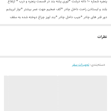
پنجره شماره 10 دانه درشت *توری پشه بند در قسمت پنجره و درب * ارتفاع
بلند و ایستادن راحت داخل چادر *کف ضخیم جهت عمر بیشتر *نوار ابریشم
دور فنر های چادر *جیب داخل چادر *بند اویز چراغ دوخته شده به سقف
چادر *قلاب مهار جهت مقاوم سازی در برابر باد در گوشه های چادر *کیف هم
رنگ و همرنگ چادر ارسال روزانه از تهران
نظرات
دسته‌بندی
:
تجهیزات سفر