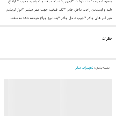
پنجره شماره 10 دانه درشت *توری پشه بند در قسمت پنجره و درب * ارتفاع
بلند و ایستادن راحت داخل چادر *کف ضخیم جهت عمر بیشتر *نوار ابریشم
دور فنر های چادر *جیب داخل چادر *بند اویز چراغ دوخته شده به سقف
چادر *قلاب مهار جهت مقاوم سازی در برابر باد در گوشه های چادر *کیف هم
رنگ و همرنگ چادر ارسال روزانه از تهران
نظرات
دسته‌بندی
:
تجهیزات سفر