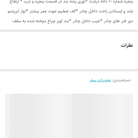
پنجره شماره 10 دانه درشت *توری پشه بند در قسمت پنجره و درب * ارتفاع
بلند و ایستادن راحت داخل چادر *کف ضخیم جهت عمر بیشتر *نوار ابریشم
دور فنر های چادر *جیب داخل چادر *بند اویز چراغ دوخته شده به سقف
چادر *قلاب مهار جهت مقاوم سازی در برابر باد در گوشه های چادر *کیف هم
رنگ و همرنگ چادر
نظرات
دسته‌بندی
:
تجهیزات سفر