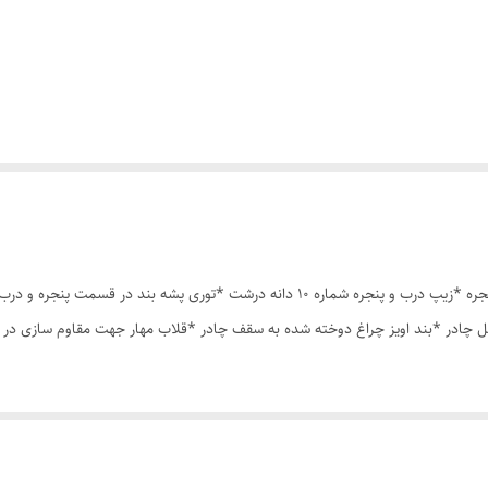
چادر مسافرتی12 نفره مناسب خواب 5 الی 6 نفر *سه عدد پنجره *زیپ درب و پنجره شماره 10 د
ل چادر *بند اویز چراغ دوخته شده به سقف چادر *قلاب مهار جهت مقاوم سازی در