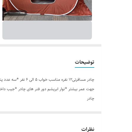
توضیحات
جهت عمر بیشتر *نوار ابریشم دور فنر های چادر *جیب داخ
چادر
نظرات