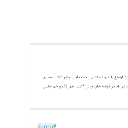
انه درشت *توری پشه بند در قسمت پنجره و درب * ارتفاع بلند و ایستادن راحت داخل چادر *کف ضخیم
 برابر باد در گوشه های چادر *کیف هم رنگ و هم جنس
افزودن نظر