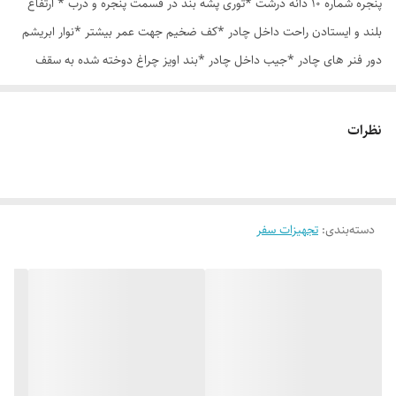
پنجره شماره 10 دانه درشت *توری پشه بند در قسمت پنجره و درب * ارتفاع
بلند و ایستادن راحت داخل چادر *کف ضخیم جهت عمر بیشتر *نوار ابریشم
دور فنر های چادر *جیب داخل چادر *بند اویز چراغ دوخته شده به سقف
چادر *قلاب مهار جهت مقاوم سازی در برابر باد در گوشه های چادر *کیف هم
رنگ و هم جنس چادر
نظرات
دسته‌بندی
:
تجهیزات سفر