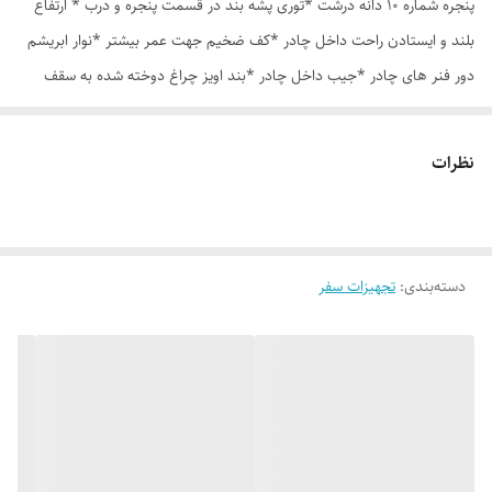
پنجره شماره 10 دانه درشت *توری پشه بند در قسمت پنجره و درب * ارتفاع
بلند و ایستادن راحت داخل چادر *کف ضخیم جهت عمر بیشتر *نوار ابریشم
دور فنر های چادر *جیب داخل چادر *بند اویز چراغ دوخته شده به سقف
چادر *قلاب مهار جهت مقاوم سازی در برابر باد در گوشه های چادر *کیف هم
رنگ و همرنگ چادر ارسال روزانه از تهران
نظرات
دسته‌بندی
:
تجهیزات سفر