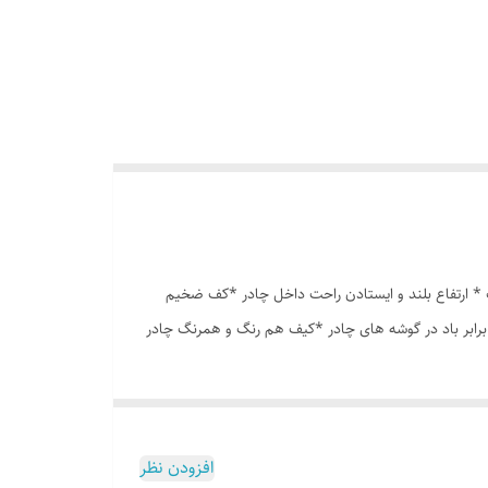
انه درشت *توری پشه بند در قسمت پنجره و درب * ارتفاع بلند و ایستادن راحت داخل چادر *کف ضخیم
برابر باد در گوشه های چادر *کیف هم رنگ و همرنگ چادر
افزودن نظر