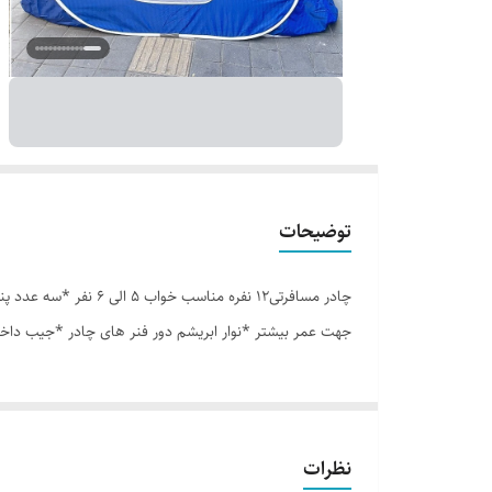
توضیحات
جهت عمر بیشتر *نوار ابریشم دور فنر های چادر *جیب داخل
نظرات