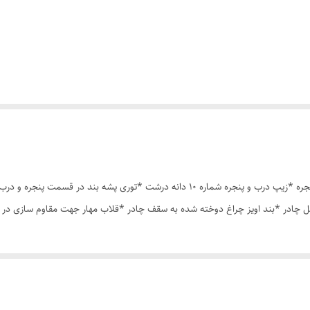
چادر مسافرتی12 نفره مناسب خواب 5 الی 6 نفر *سه عدد پنجره *زیپ درب و پنجره شماره 10 د
 چادر *بند اویز چراغ دوخته شده به سقف چادر *قلاب مهار جهت مقاوم سازی در 