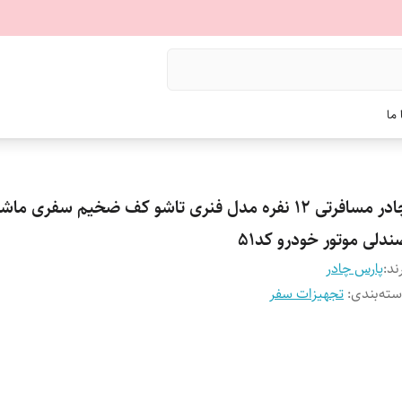
ما
چادر مسافرتی 12 نفره مدل فنری تاشو کف ضخیم سفری ما
دلی موتور خودرو کد51
ند:
پارس چادر
ته‌بندی
:
تجهیزات سفر