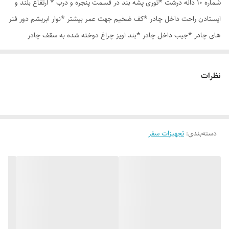
شماره 10 دانه درشت *توری پشه بند در قسمت پنجره و درب * ارتفاع بلند و
ایستادن راحت داخل چادر *کف ضخیم جهت عمر بیشتر *نوار ابریشم دور فنر
های چادر *جیب داخل چادر *بند اویز چراغ دوخته شده به سقف چادر
*قلاب مهار جهت مقاوم سازی در برابر باد در گوشه های چادر *کیف هم رنگ
و همرنگ چادر ارسال روزانه از تهران
نظرات
دسته‌بندی
:
تجهیزات سفر