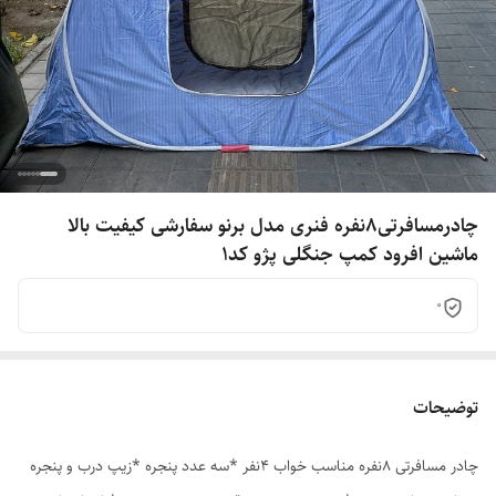
چادرمسافرتی8نفره فنری مدل برنو سفارشی کیفیت بالا
ماشین افرود کمپ جنگلی پژو کد1
0
توضیحات
چادر مسافرتی 8نفره مناسب خواب 4نفر *سه عدد پنجره *زیپ درب و پنجره