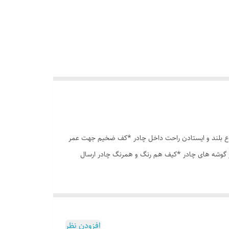
وری پشه بند در قسمت پنجره و درب * ارتفاع بلند و ایستادن راحت داخل چادر *کف ضخیم جهت عمر
در گوشه های چادر *کیف هم رنگ و همرنگ چادر ارسال
افزودن نظر