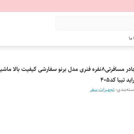
ما
چادر مسافرتی8نفره فنری مدل برنو سفارشی کیفیت بالا ماش
اید تیبا کد405
ته‌بندی
:
تجهیزات سفر