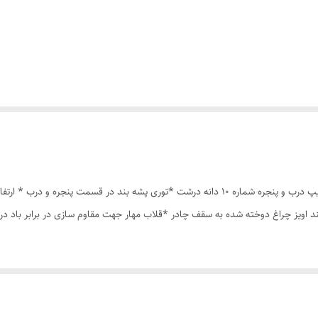
چادر مسافرتی 8نفره مناسب خواب 4نفر *سه عدد پنجره *زیپ درب و پنجره شماره 10 دانه درشت *ت
ند اویز چراغ دوخته شده به سقف چادر *قلاب مهار جهت مقاوم سازی در برابر باد 