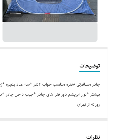
توضیحات
بیشتر *نوار ابریشم دور فنر های چادر *جیب داخل چادر *ب
روزانه از تهران
نظرات