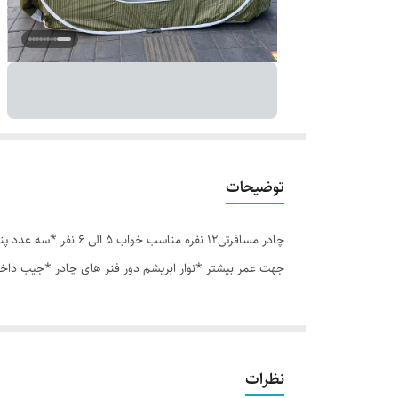
توضیحات
جهت عمر بیشتر *نوار ابریشم دور فنر های چادر *جیب داخل
نظرات