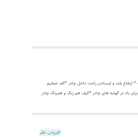
انه درشت *توری پشه بند در قسمت پنجره و درب * ارتفاع بلند و ایستادن راحت داخل چادر *کف ضخیم
برابر باد در گوشه های چادر *کیف هم رنگ و همرنگ چادر
افزودن نظر