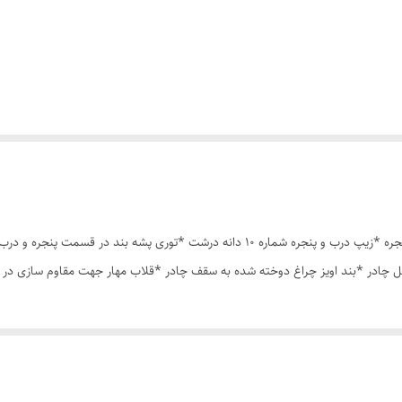
چادر مسافرتی12 نفره مناسب خواب 5 الی 6 نفر *سه عدد پنجره *زیپ درب و پنجره شماره 10 د
 چادر *بند اویز چراغ دوخته شده به سقف چادر *قلاب مهار جهت مقاوم سازی در 