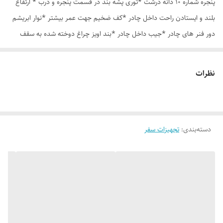
پنجره شماره 10 دانه درشت *توری پشه بند در قسمت پنجره و درب * ارتفاع
بلند و ایستادن راحت داخل چادر *کف ضخیم جهت عمر بیشتر *نوار ابریشم
دور فنر های چادر *جیب داخل چادر *بند اویز چراغ دوخته شده به سقف
چادر *قلاب مهار جهت مقاوم سازی در برابر باد در گوشه های چادر *کیف هم
رنگ و همرنگ چادر
نظرات
دسته‌بندی
:
تجهیزات سفر