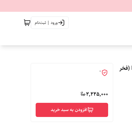
ورود | ثبت‌نام
صندلی تاشو مدل راحت نشین ( تکیه گاه ) محصول برند F.I.T (فخر
0
2,225,000
افزودن به سبد خرید