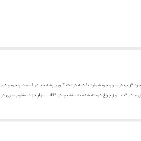
چادر مسافرتی12 نفره مناسب خواب 5 الی 6 نفر *سه عدد پنجره *زیپ درب و پنجره شماره 10 د
ل چادر *بند اویز چراغ دوخته شده به سقف چادر *قلاب مهار جهت مقاوم سازی در