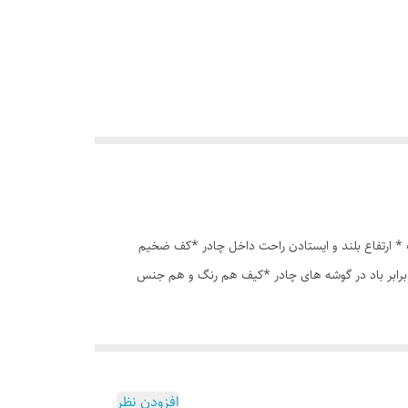
انه درشت *توری پشه بند در قسمت پنجره و درب * ارتفاع بلند و ایستادن راحت داخل چادر *کف ضخیم
 برابر باد در گوشه های چادر *کیف هم رنگ و هم جنس
افزودن نظر