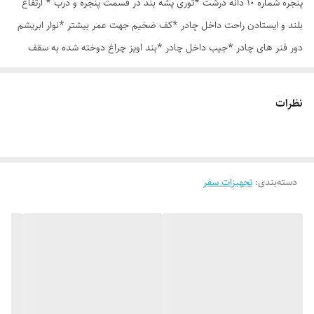
پنجره شماره 10 دانه درشت *توری پشه بند در قسمت پنجره و درب * ارتفاع
بلند و ایستادن راحت داخل چادر *کف ضخیم جهت عمر بیشتر *نوار ابریشم
دور فنر های چادر *جیب داخل چادر *بند اویز چراغ دوخته شده به سقف
چادر *قلاب مهار جهت مقاوم سازی در برابر باد در گوشه های چادر *کیف هم
رنگ و همرنگ چادر
نظرات
دسته‌بندی
:
تجهیزات سفر